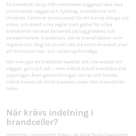
En brandcell skiljs från resterande byggnad tack vare
omslutande väggar och bjälklag, branddörrar och
liknande. Cellen är konstruerad för att kunna stänga ute
elden, och exakt vilka regler som gäller för olika
brandceller varierar beroende på byggnadens och
verksamhetens brandklass. Det är brandklassen som
reglerar hur lång tid en cell ska stå emot en brand utan
att förlora sin bär- och isoleringsförmåga.
När man gör en brandcell handlar det inte enbart om
väggar, golv och tak – man måste också brandtäta alla
öppningar. Även genomföringar, dörrar och fönster
måste kunna stå emot branden under den kravställda
tiden.
När krävs indelning i
brandceller?
Indelning i brandceller krävs i de allra flesta byggnader,