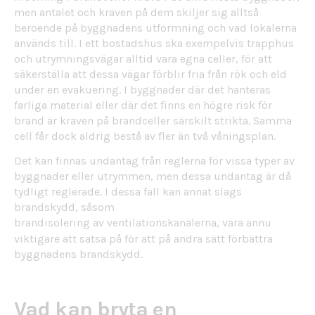
men antalet och kraven på dem skiljer sig alltså
beroende på byggnadens utformning och vad lokalerna
används till. I ett bostadshus ska exempelvis trapphus
och utrymningsvägar alltid vara egna celler, för att
säkerställa att dessa vägar förblir fria från rök och eld
under en evakuering. I byggnader där det hanteras
farliga material eller där det finns en högre risk för
brand är kraven på brandceller särskilt strikta. Samma
cell får dock aldrig bestå av fler än två våningsplan.
Det kan finnas undantag från reglerna för vissa typer av
byggnader eller utrymmen, men dessa undantag är då
tydligt reglerade. I dessa fall kan annat slags
brandskydd, såsom
brandisolering av ventilationskanalerna
, vara ännu
viktigare att satsa på för att på andra sätt förbättra
byggnadens brandskydd.
Vad kan bryta en