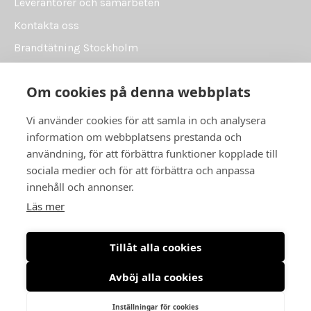
Leverantörer och samarbeten
Kontakta oss
Brandtätning Stockholm
Brandtätning Uppsala
Om cookies på denna webbplats
Brandtätning Västerås
Brandtätning Örebro
Vi använder cookies för att samla in och analysera
information om webbplatsens prestanda och
användning, för att förbättra funktioner kopplade till
sociala medier och för att förbättra och anpassa
Följ oss
innehåll och annonser.
Läs mer
Tillåt alla cookies
Avböj alla cookies
Integritetspolicy
Cookiepolicy
Miljöpolicy
Inställningar för cookies