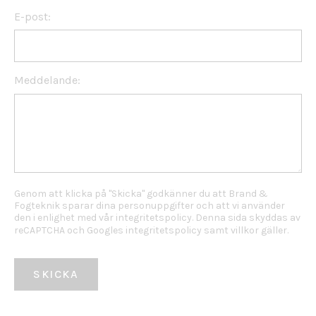
E-post:
Meddelande:
Genom att klicka på "Skicka" godkänner du att Brand &
Fogteknik sparar dina personuppgifter och att vi använder
den i enlighet med vår
integritetspolicy
. Denna sida skyddas av
reCAPTCHA och
Googles integritetspolicy
samt
villkor
gäller.