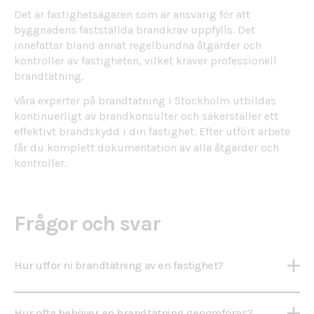
Det är fastighetsägaren som är ansvarig för att
byggnadens fastställda brandkrav uppfylls. Det
innefattar bland annat regelbundna åtgärder och
kontroller av fastigheten, vilket kräver professionell
brandtätning.
Våra experter på brandtätning i Stockholm utbildas
kontinuerligt av brandkonsulter och säkerställer ett
effektivt
brandskydd i din fastighet
. Efter utfört arbete
får du komplett dokumentation av alla åtgärder och
kontroller.
Frågor och svar
Hur utför ni brandtätning av en fastighet?
Vi utför brandtätning av en fastighet genom att
Hur ofta behöver en brandtätning genomföras?