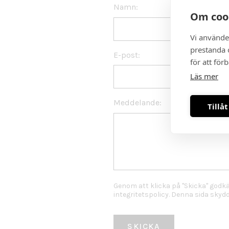
Namn:
Om coo
Vi använde
prestanda o
E-post:
för att för
Läs mer
Meddelande:
Tillåt
Genom att klicka på "Skicka" godk
integritetspolicy
. Denna sida sky