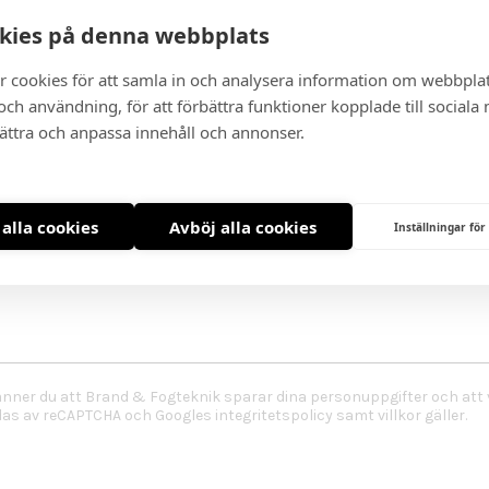
Telefonnummer:
kies på denna webbplats
r cookies för att samla in och analysera information om webbpla
ch användning, för att förbättra funktioner kopplade till sociala
bättra och anpassa innehåll och annonser.
 alla cookies
Avböj alla cookies
Inställningar för
änner du att Brand & Fogteknik sparar dina personuppgifter och att v
ddas av reCAPTCHA och
Googles integritetspolicy
samt
villkor
gäller.