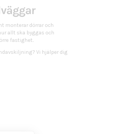
dväggar
t monterar dörrar och
hur allt ska byggas och
örre fastighet.
ndavskiljning? Vi hjälper dig