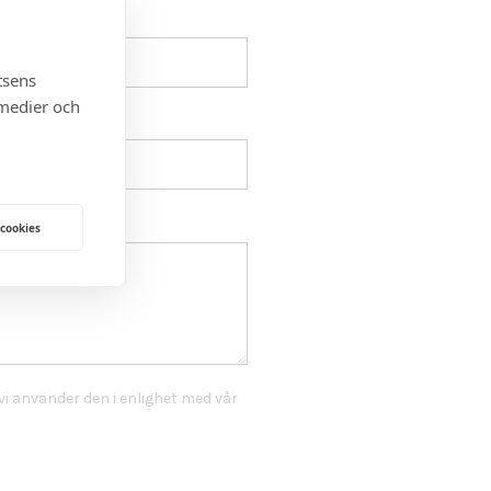
tsens
 medier och
 cookies
i använder den i enlighet med vår