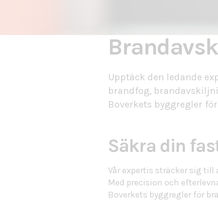
Brandavsk
Upptäck den ledande expe
brandfog, brandavskiljn
Boverkets byggregler fö
Säkra din fa
Vår expertis sträcker sig t
Med precision och efterlevna
Boverkets byggregler för br