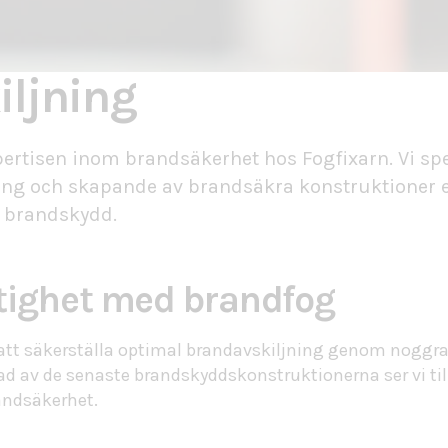
iljning
rtisen inom brandsäkerhet hos Fogfixarn. Vi spe
ing och skapande av brandsäkra konstruktioner e
r brandskydd
.
stighet med brandfog
ill att säkerställa optimal brandavskiljning genom noggr
d av de senaste brandskyddskonstruktionerna ser vi till
andsäkerhet.