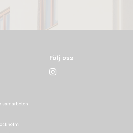
Följ oss
ch samarbeten
tockholm