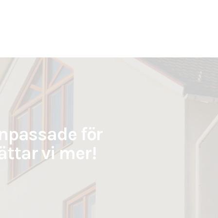
anpassade för
ttar vi mer!