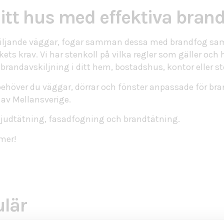
itt hus med effektiva bran
kiljande väggar, fogar samman dessa med brandfog sam
ets krav. Vi har stenkoll på vilka regler som gäller och 
randavskiljning i ditt hem, bostadshus, kontor eller st
 behöver du väggar, dörrar och fönster anpassade för bra
 av Mellansverige.
ljudtätning
,
fasadfogning
och
brandtätning
.
 mer!
lär