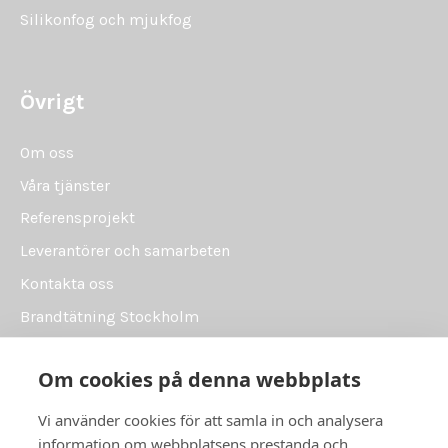
Silikonfog och mjukfog
Övrigt
Om oss
Våra tjänster
Referensprojekt
Leverantörer och samarbeten
Kontakta oss
Brandtätning Stockholm
Brandtätning Uppsala
Om cookies på denna webbplats
Brandtätning Västerås
Brandtätning Örebro
Vi använder cookies för att samla in och analysera
information om webbplatsens prestanda och