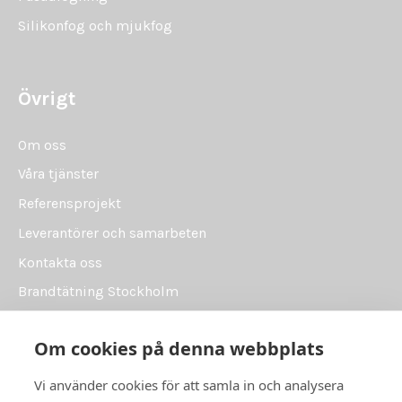
Silikonfog och mjukfog
Övrigt
Om oss
Våra tjänster
Referensprojekt
Leverantörer och samarbeten
Kontakta oss
Brandtätning Stockholm
Brandtätning Uppsala
Om cookies på denna webbplats
Brandtätning Västerås
Brandtätning Örebro
Vi använder cookies för att samla in och analysera