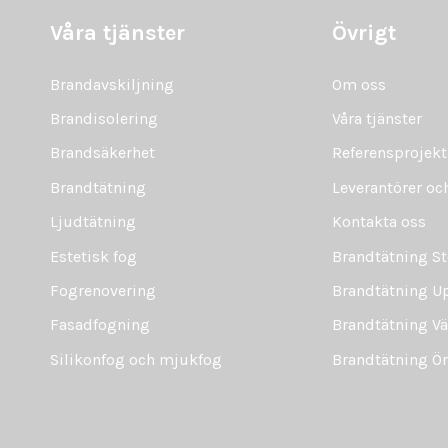
Våra tjänster
Övrigt
Brandavskiljning
Om oss
Brandisolering
Våra tjänster
Brandsäkerhet
Referensprojekt
Brandtätning
Leverantörer o
Ljudtätning
Kontakta oss
Estetisk fog
Brandtätning S
Fogrenovering
Brandtätning U
Fasadfogning
Brandtätning Vä
Silikonfog och mjukfog
Brandtätning Ö