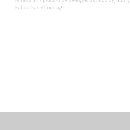
Mindre än 1 procent av Sveriges aktiebolag uppfyll
kallas Gasellföretag.