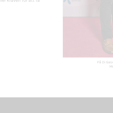
er kraven för att få
På Di Gase
Mi