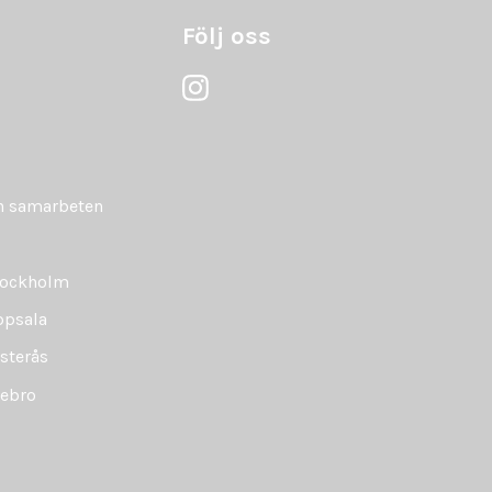
Följ oss
ch samarbeten
tockholm
ppsala
sterås
rebro