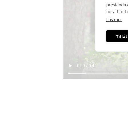
prestanda o
för att för
Läs mer
Tillåt