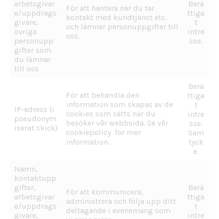
arbetsgivar
Berä
För att hantera när du tar
e/uppdrags
ttiga
kontakt med kundtjänst etc.
givare,
t
och lämnar personuppgifter till
övriga
intre
oss.
personupp
sse.
gifter som
du lämnar
till oss
Berä
För att behandla den
ttiga
information som skapas av de
t
IP-adress (i
cookies som sätts när du
intre
pseudonym
besöker vår webbsida. Se vår
sse.
iserat skick)
cookiepolicy
för mer
Sam
information.
tyck
e.
Namn,
kontaktupp
gifter,
Berä
För att kommunicera,
arbetsgivar
ttiga
administrera och följa upp ditt
e/uppdrags
t
deltagande i evenemang som
givare,
intre