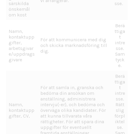
vi arrangerar.
särskilda
sse.
önskemål
om kost
Berä
Namn,
ttiga
kontaktupp
t
För att kommunicera med dig
gifter,
intre
och skicka marknadsföring till
arbetsgivar
sse.
dig.
e/uppdrags
Sam
givare
tyck
e.
Berä
ttiga
För att samla in, granska och
t
bedöma din ansökan om
intre
anställning, administrera
sse.
Namn,
intervju(-er), och bedöma och
Rätt
kontaktupp
överväga olika kandidater. För
slig
gifter, CV,
att kunna tillvarata våra
förpl
rättigheter. För att spara dina
iktel
uppgifter för eventuellt
se.
framtida anställningar.
Sam